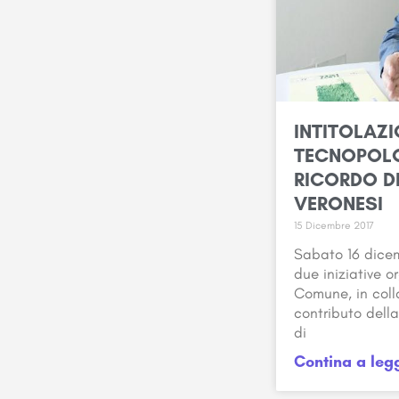
INTITOLAZI
TECNOPOLO
RICORDO D
VERONESI
15 Dicembre 2017
Sabato 16 dice
due iniziative o
Comune, in coll
contributo del
di
Contina a leg