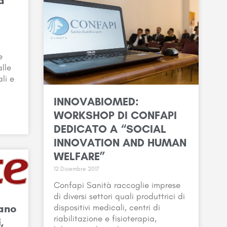
a
e
alle
li e
INNOVABIOMED:
WORKSHOP DI CONFAPI
DEDICATO A “SOCIAL
INNOVATION AND HUMAN
WELFARE”
12 Dicembre 2017
Confapi Sanità raccoglie imprese
di diversi settori quali produttrici di
iano
dispositivi medicali, centri di
riabilitazione e fisioterapia,
,