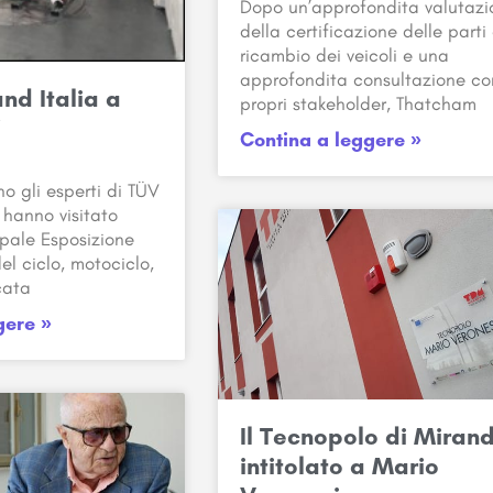
Dopo un’approfondita valutazi
della certificazione delle parti 
ricambio dei veicoli e una
approfondita consultazione co
nd Italia a
propri stakeholder, Thatcham
7
Contina a leggere »
o gli esperti di TÜV
 hanno visitato
ipale Esposizione
el ciclo, motociclo,
cata
gere »
Il Tecnopolo di Miran
intitolato a Mario