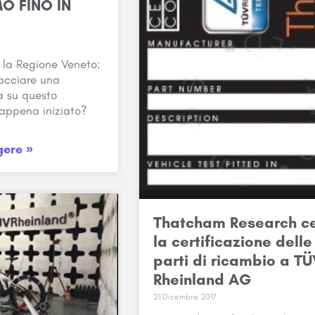
O FINO IN
 la Regione Veneto:
acciare una
ra su questo
 appena iniziato?
gere »
Thatcham Research c
la certificazione delle
parti di ricambio a T
Rheinland AG
21 Dicembre 2017