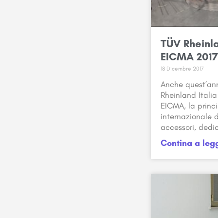
TÜV Rheinla
EICMA 201
18 Dicembre 2017
Anche quest’ann
Rheinland Italia
EICMA, la princ
internazionale d
accessori, dedi
Contina a leg