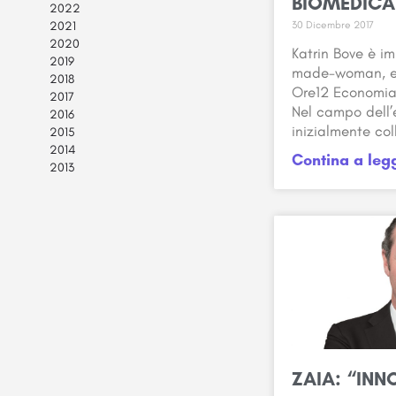
BIOMEDICA
2022
30 Dicembre 2017
2021
2020
Katrin Bove è im
2019
made-woman, edi
2018
Ore12 Economia
2017
Nel campo dell’
2016
inizialmente co
2015
2014
Contina a leg
2013
ZAIA: “IN