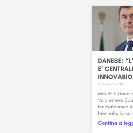
DANESE: “
E’ CENTRAL
INNOVABI
12 Dicembre 2017
Maurizio Danese
Veronafiere Spa
Innovabiomed è
biennale, la cui
Contina a leg