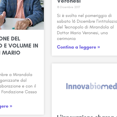
Veronesi
18 Dicembre 2017
Si è svolta nel pomeriggio di
sabato 16 Dicembre l’intitolazi
del Tecnopolo di Mirandola al
Dottor Mario Veronesi, una
ONE DEL
cerimonia
 E VOLUME IN
Contina a leggere »
I MARIO
mbre a Mirandola
rganizzate dal
aborazione e con il
la Fondazione Cassa
gere »