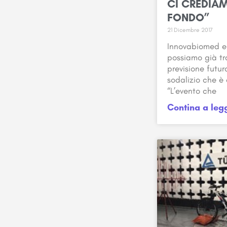
CI CREDIAM
FONDO”
21 Dicembre 2017
Innovabiomed e
possiamo già tr
previsione futu
sodalizio che è
“L’evento che
Contina a leg