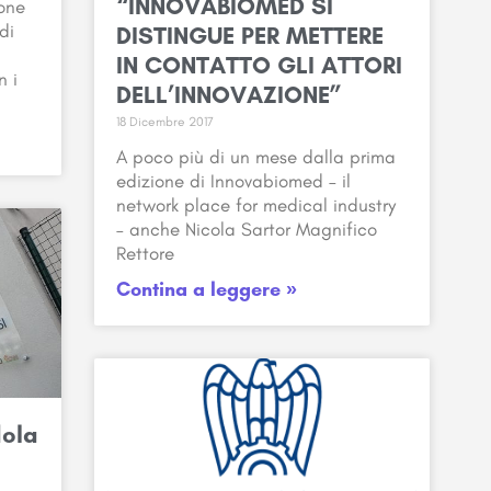
“INNOVABIOMED SI
one
di
DISTINGUE PER METTERE
IN CONTATTO GLI ATTORI
n i
DELL’INNOVAZIONE”
18 Dicembre 2017
A poco più di un mese dalla prima
edizione di Innovabiomed – il
network place for medical industry
– anche Nicola Sartor Magnifico
Rettore
Contina a leggere »
dola