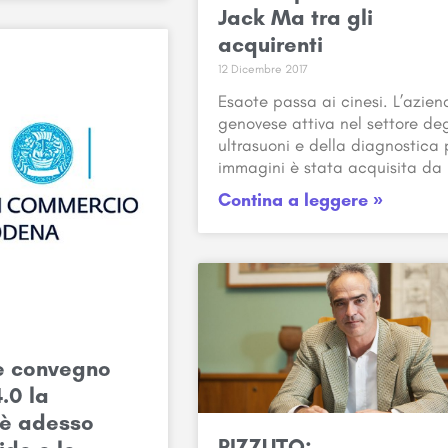
Jack Ma tra gli
acquirenti
12 Dicembre 2017
Esaote passa ai cinesi. L’azie
genovese attiva nel settore deg
ultrasuoni e della diagnostica 
immagini è stata acquisita da
Contina a leggere »
e convegno
4.0 la
 è adesso
RIZZUTO: