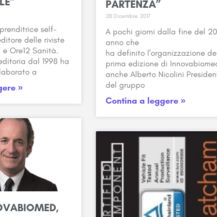
LE”
PARTENZA”
28 Dicembre 2017
prenditrice self-
A pochi giorni dalla fine del 20
tore delle riviste
anno che
 e Ore12 Sanità.
ha definito l’organizzazione de
editoria dal 1998 ha
prima edizione di Innovabiome
llaborato a
anche Alberto Nicolini Presiden
del gruppo
gere »
Contina a leggere »
NOVABIOMED,