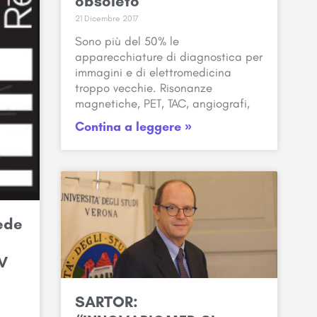
obsoleto
21 Dicembre 2017
Sono più del 50% le
apparecchiature di diagnostica per
immagini e di elettromedicina
troppo vecchie. Risonanze
magnetiche, PET, TAC, angiografi,
Contina a leggere »
ede
ÜV
SARTOR: