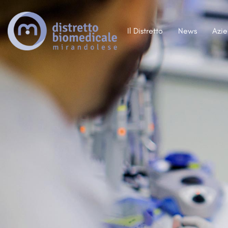
Il Distretto
News
Azi