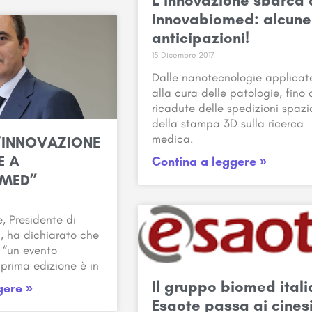
L’innovazione sbarca 
Innovabiomed: alcune
anticipazioni!
15 Dicembre 2017
Dalle nanotecnologie applicat
alla cura delle patologie, fino 
ricadute delle spedizioni spazia
della stampa 3D sulla ricerca
medica.
L’INNOVAZIONE
E A
Contina a leggere »
OMED”
, Presidente di
, ha dichiarato che
 “un evento
 prima edizione è in
Il gruppo biomed ital
gere »
Esaote passa ai cinesi