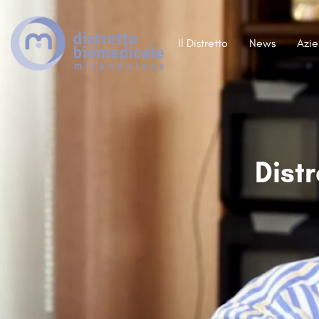
Il Distretto
News
Azi
Dist