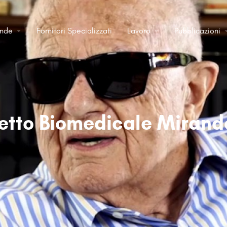
ende
Fornitori Specializzati
Lavoro
Pubblicazioni
retto Biomedicale Mirand