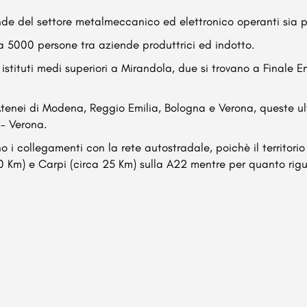
de del settore metalmeccanico ed elettronico operanti sia per
ca 5000 persone tra aziende produttrici ed indotto.
 istituti medi superiori a Mirandola, due si trovano a Finale 
li Atenei di Modena, Reggio Emilia, Bologna e Verona, queste u
 – Verona.
no i collegamenti con la rete autostradale, poichè il territor
20 Km) e Carpi (circa 25 Km) sulla A22 mentre per quanto rigu