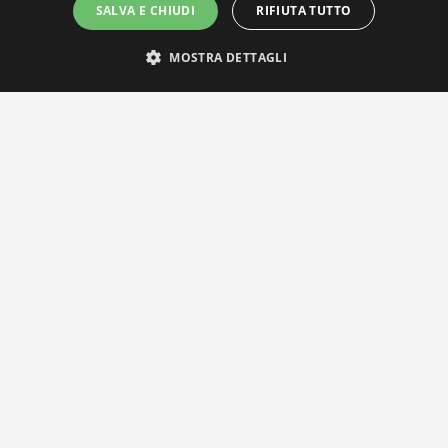
SALVA E CHIUDI
RIFIUTA TUTTO
MOSTRA DETTAGLI
IL NOSTRO NETWORK
Privacy Policy
|
Cookie Policy
Via Agnini 47, 41037 Mirandola (MO) | Cod. Fisc. e P.IVA
01828260362
Segreteria e Concessionaria: RPM Media Srl Società Benefit Tel.
0535/23550