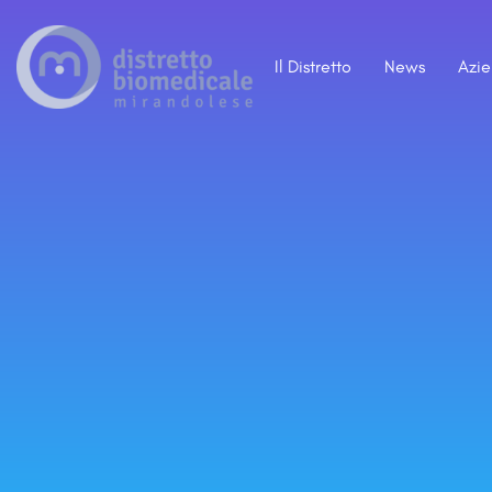
Il Distretto
News
Azi