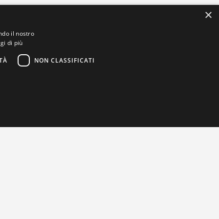
×
ndo il nostro
gi di più
TÀ
NON CLASSIFICATI