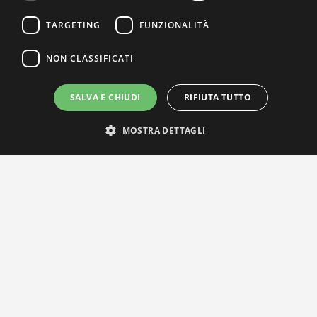
TARGETING
FUNZIONALITÀ
NON CLASSIFICATI
SALVA E CHIUDI
RIFIUTA TUTTO
IL NOSTRO NETWORK
MOSTRA DETTAGLI
Privacy Policy
|
Cookie Policy
Via Agnini 47, 41037 Mirandola (MO) | Cod. Fisc. e P.IVA
01828260362
Segreteria e Concessionaria: RPM Media Srl Società Benefit Tel.