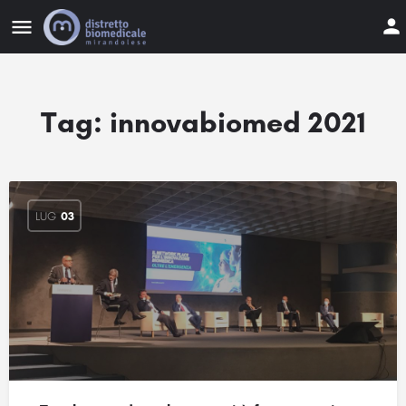
Tag:
innovabiomed 2021
LUG
03