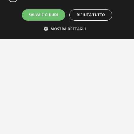
SALVA E CHIUDI
RIFIUTA TUTTO
MOSTRA DETTAGLI
IL NOSTRO NETWORK
Privacy Policy
|
Cookie Policy
Via Agnini 47, 41037 Mirandola (MO) | Cod. Fisc. e P.IVA
01828260362