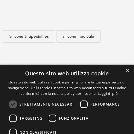
Silicone & Specialties
silicone medicale
×
Questo sito web utilizza cookie
Questo sito web utilizza i cookie per migliorare la tua esperienza di
navigazione. Utilizzando il nostro sito web acconsenti a tutti i cookie
in conformità con la nostra policy per i cookie.
Leggi di più
STRETTAMENTE NECESSARI
PERFORMANCE
TARGETING
FUNZIONALITÀ
NON CLASSIFICATI