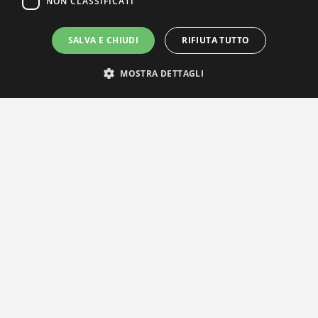
NON CLASSIFICATI
SALVA E CHIUDI
RIFIUTA TUTTO
MOSTRA DETTAGLI
IL NOSTRO NETWORK
Privacy Policy
|
Cookie Policy
Via Agnini 47, 41037 Mirandola (MO) | Cod. Fisc. e P.IVA
01828260362