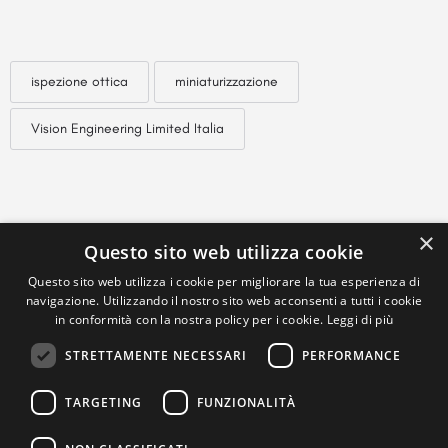
ispezione ottica
miniaturizzazione
Vision Engineering Limited Italia
×
Questo sito web utilizza cookie
Questo sito web utilizza i cookie per migliorare la tua esperienza di
navigazione. Utilizzando il nostro sito web acconsenti a tutti i cookie
in conformità con la nostra policy per i cookie.
Leggi di più
STRETTAMENTE NECESSARI
PERFORMANCE
TARGETING
FUNZIONALITÀ