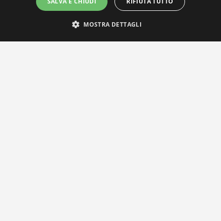
SALVA E CHIUDI
RIFIUTA TUTTO
MOSTRA DETTAGLI
IL NOSTRO NETWORK
Privacy Policy
|
Cookie Policy
Via Agnini 47, 41037 Mirandola (MO) | Cod. Fisc. e P.IVA
01828260362
Segreteria e Concessionaria: RPM Media Srl Società Benefit Tel.
0535/23550
info@distrettobiomedicale.it