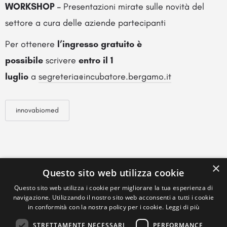
WORKSHOP –
Presentazioni mirate sulle novità del
settore a cura delle aziende partecipanti
Per ottenere
l’ingresso gratuito è
possibile
scrivere
entro il 1
luglio
a
segreteria@incubatore.bergamo.it
innovabiomed
×
Questo sito web utilizza cookie
Questo sito web utilizza i cookie per migliorare la tua esperienza di
navigazione. Utilizzando il nostro sito web acconsenti a tutti i cookie
in conformità con la nostra policy per i cookie.
Leggi di più
STRETTAMENTE NECESSARI
PERFORMANCE