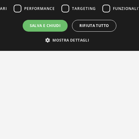
ARI
PERFORMANCE
TARGETING
FUNZIONALI
SALVA E CHIUDI
RIFIUTA TUTTO
MOSTRA DETTAGLI
IL NOSTRO NETWORK
Privacy Policy
|
Cookie Policy