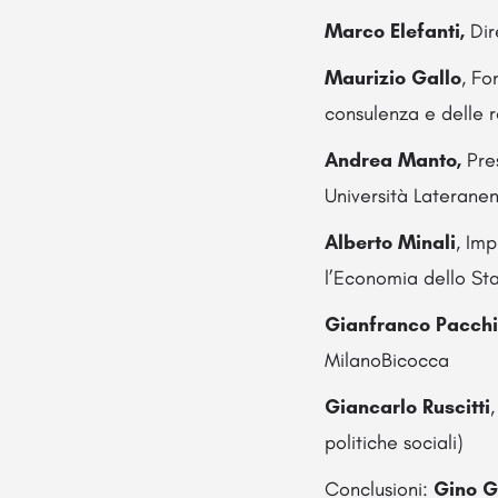
Marco Elefanti,
Dir
Maurizio Gallo
, Fo
consulenza e delle re
Andrea Manto,
Pres
Università Laterane
Alberto Minali
, Im
l’Economia dello Sta
Gianfranco Pacchi
MilanoBicocca
Giancarlo Ruscitti
politiche sociali)
Conclusioni:
Gino G