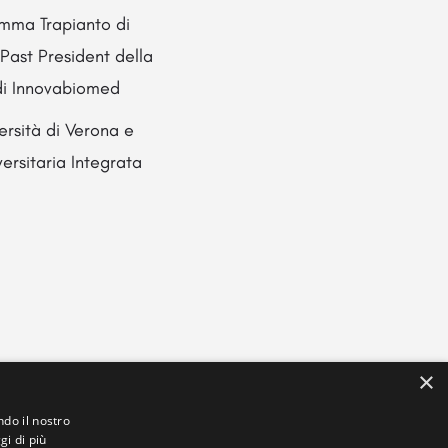
amma Trapianto di
Past President della
 di Innovabiomed
ersità di Verona e
ersitaria Integrata
×
ndo il nostro
gi di più