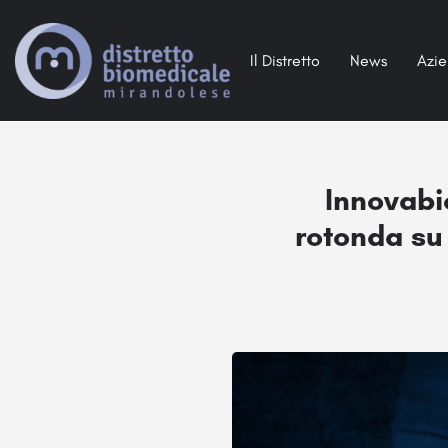
Il Distretto
News
Azi
Innovabio
rotonda su