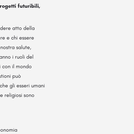
ogetti futuribili,
ndere atto della
are e chi essere
nostra salute,
anno i ruoli del
ti con il mondo
stioni può
che gli esseri umani
e religiosi sono
Economia