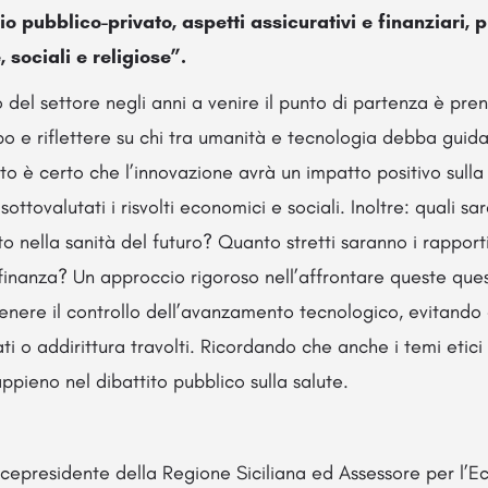
o pubblico-privato, aspetti assicurativi e finanziari, pr
 sociali e religiose”.
o del settore negli anni a venire il punto di partenza è pre
ppo e riflettere su chi tra umanità e tecnologia debba guid
to è certo che l’innovazione avrà un impatto positivo sulla 
ottovalutati i risvolti economici e sociali. Inoltre: quali sar
to nella sanità del futuro? Quanto stretti saranno i rappor
 finanza? Un approccio rigoroso nell’affrontare queste que
nere il controllo dell’avanzamento tecnologico, evitando 
ti o addirittura travolti. Ricordando che anche i temi etici 
appieno nel dibattito pubblico sulla salute.
icepresidente della Regione Siciliana ed Assessore per l’