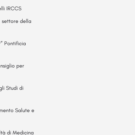
lli IRCCS
 settore della
” Pontificia
nsiglio per
li Studi di
imento Salute e
ltà di Medicina