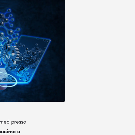
iomed presso
nesimo e