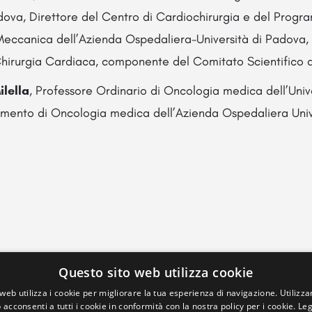
adova, Direttore del Centro di Cardiochirurgia e del Progr
Meccanica dell’Azienda Ospedaliera-Università di Padova, 
 Chirurgia Cardiaca, componente del Comitato Scientifico
lella
, Professore Ordinario di Oncologia medica dell’Univ
timento di Oncologia medica dell’Azienda Ospedaliera Univ
Questo sito web utilizza cookie
web utilizza i cookie per migliorare la tua esperienza di navigazione. Utilizza
 acconsenti a tutti i cookie in conformità con la nostra policy per i cookie.
Leg