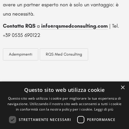
avere un partner esperto non è solo un vantaggio: è
una necessità.
Contatta RQS
a
info@rqsmedconsulting.com
| Tel.
+39 0535 690122
Adempimenti
RQS Med Consulting
×
Questo sito web utilizza cookie
Questo sito web utilizza i cookie per migliorare la tua esperienza di
navigazione. Utilizzando il nostro sito web acconsenti a tutti i cookie
in conformità con la nostra policy per i cookie.
Leggi di più
STRETTAMENTE NECESSARI
PERFORMANCE