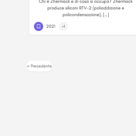
Chi è Zhermack e di cosa si occupa? Zhermack
produce siliconi RTV-2 (poliaddizione e
policondensazione), […]
2021
+1
« Precedente