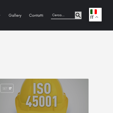
Gallery
Contatti
.
IT
SET
17