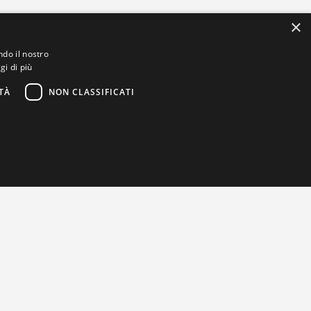
×
ndo il nostro
gi di più
TÀ
NON CLASSIFICATI