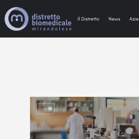
Il Distretto
News
Azi
NOV
10