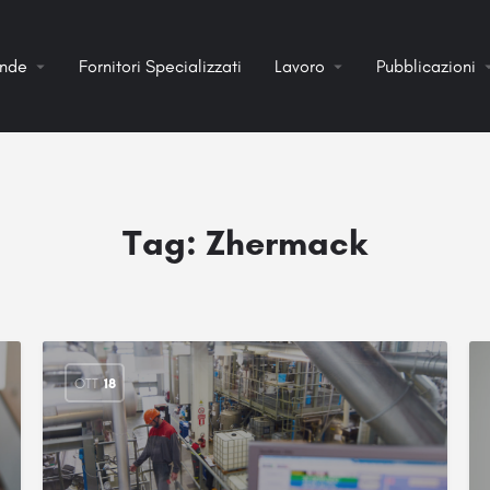
ende
Fornitori Specializzati
Lavoro
Pubblicazioni
Tag:
Zhermack
OTT
18