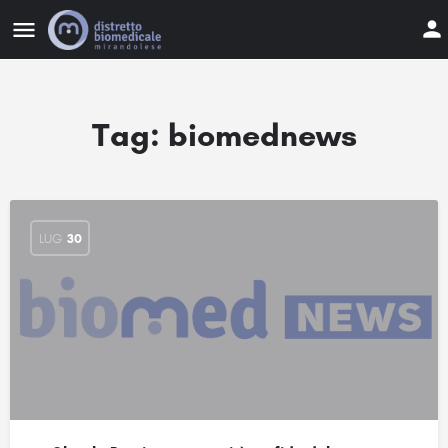
Tag:
biomednews
LUG
30