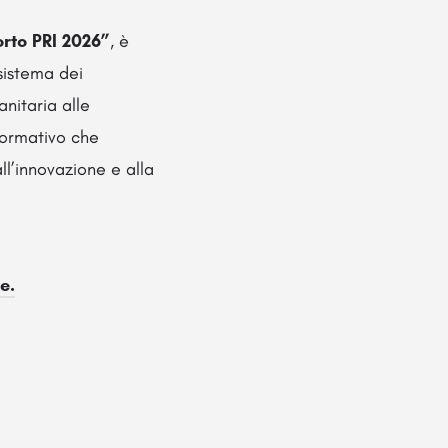
orto PRI 2026”
, è
sistema dei
anitaria alle
formativo che
ll’innovazione e alla
e.