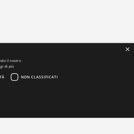
×
ndo il nostro
gi di più
TÀ
NON CLASSIFICATI