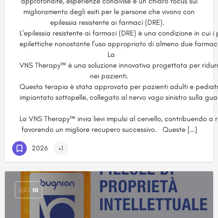
approfondite, esperienze condivise e un chiaro focus sul
miglioramento degli esiti per le persone che vivono con
epilessia resistente ai farmaci (DRE).
L’epilessia resistente ai farmaci (DRE) è una condizione in cui i 
epilettiche nonostante l’uso appropriato di almeno due farmaci 
La
VNS Therapy™ è una soluzione innovativa progettata per ridurre
nei pazienti.
Questa terapia è stata approvata per pazienti adulti e pediatri
impiantato sottopelle, collegato al nervo vago sinistro sulla gu
La VNS Therapy™ invia lievi impulsi al cervello, contribuendo a r
favorendo un migliore recupero successivo. Queste […]
2026
+1
LUG
10