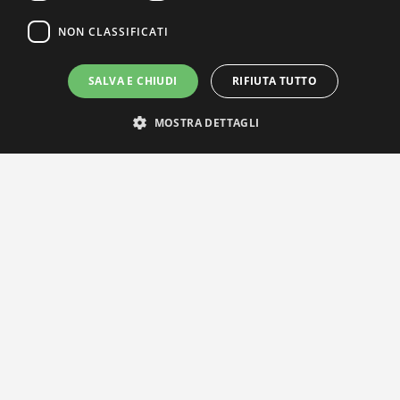
NON CLASSIFICATI
SALVA E CHIUDI
RIFIUTA TUTTO
IL NOSTRO NETWORK
MOSTRA DETTAGLI
Privacy Policy
|
Cookie Policy
Via Agnini 47, 41037 Mirandola (MO) | Cod. Fisc. e P.IVA
01828260362
Segreteria e Concessionaria: RPM Media Srl Società Benefit Tel.
0535/23550
info@distrettobiomedicale.it