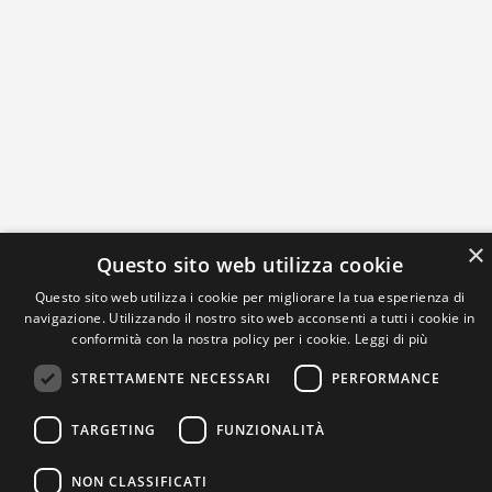
×
Questo sito web utilizza cookie
Questo sito web utilizza i cookie per migliorare la tua esperienza di
navigazione. Utilizzando il nostro sito web acconsenti a tutti i cookie in
conformità con la nostra policy per i cookie.
Leggi di più
STRETTAMENTE NECESSARI
PERFORMANCE
TARGETING
FUNZIONALITÀ
NON CLASSIFICATI