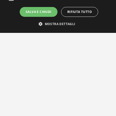
SALVA E CHIUDI
RIFIUTA TUTTO
IL NOSTRO NETWORK
MOSTRA DETTAGLI
Privacy Policy
|
Cookie Policy
Via Agnini 47, 41037 Mirandola (MO) | Cod. Fisc. e P.IVA
01828260362
Segreteria e Concessionaria: RPM Media Srl Società Benefit Tel.
0535/23550
info@distrettobiomedicale.it
© Distretto Biomedicale Mirandolese - Sviluppato da
TEAM99