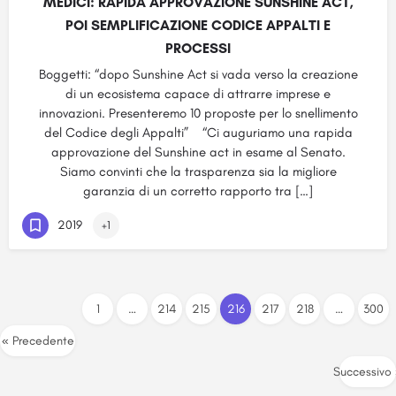
MEDICI: RAPIDA APPROVAZIONE SUNSHINE ACT,
POI SEMPLIFICAZIONE CODICE APPALTI E
PROCESSI
Boggetti: “dopo Sunshine Act si vada verso la creazione
di un ecosistema capace di attrarre imprese e
innovazioni. Presenteremo 10 proposte per lo snellimento
del Codice degli Appalti” “Ci auguriamo una rapida
approvazione del Sunshine act in esame al Senato.
Siamo convinti che la trasparenza sia la migliore
garanzia di un corretto rapporto tra […]
2019
+1
1
…
214
215
216
217
218
…
300
« Precedente
Successivo