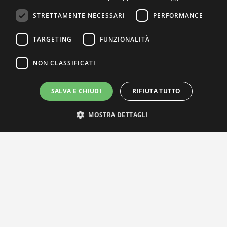
STRETTAMENTE NECESSARI
PERFORMANCE
TARGETING
FUNZIONALITÀ
NON CLASSIFICATI
SALVA E CHIUDI
RIFIUTA TUTTO
IL NOSTRO NETWORK
MOSTRA DETTAGLI
Privacy Policy
|
Cookie Policy
Via Agnini 47, 41037 Mirandola (MO) | Cod. Fisc. e P.IVA