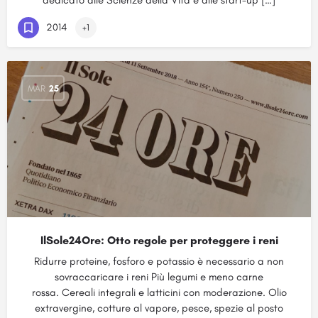
dedicato alle Scienze della Vita e alle start-up […]
2014
+1
MAR
25
IlSole24Ore: Otto regole per proteggere i reni
Ridurre proteine, fosforo e potassio è necessario a non
sovraccaricare i reni Più legumi e meno carne
rossa. Cereali integrali e latticini con moderazione. Olio
extravergine, cotture al vapore, pesce, spezie al posto