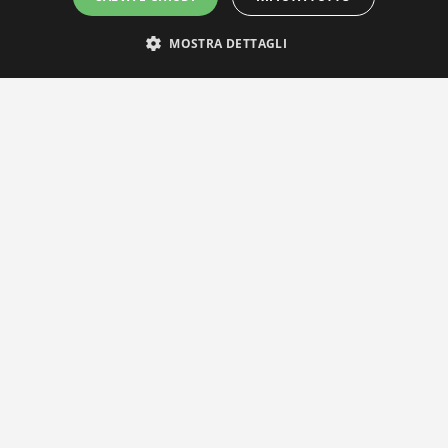
MOSTRA DETTAGLI
IL NOSTRO NETWORK
Privacy Policy
|
Cookie Policy
Via Agnini 47, 41037 Mirandola (MO) | Cod. Fisc. e P.IVA
01828260362
Segreteria e Concessionaria: RPM Media Srl Società Benefit Tel.
0535/23550
info@distrettobiomedicale.it