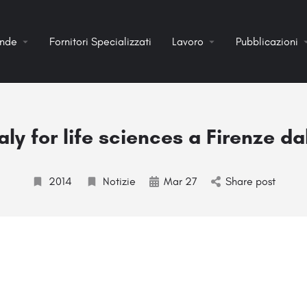
ende
Fornitori Specializzati
Lavoro
Pubblicazioni
aly for life sciences a Firenze d
2014
Notizie
Mar 27
Share post