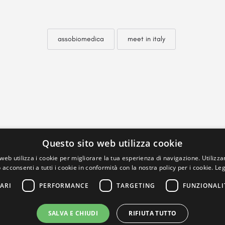
assobiomedica
meet in italy
Questo sito web utilizza cookie
web utilizza i cookie per migliorare la tua esperienza di navigazione. Utilizza
 acconsenti a tutti i cookie in conformità con la nostra policy per i cookie.
Leg
ARI
PERFORMANCE
TARGETING
FUNZIONALI
SALVA E CHIUDI
RIFIUTA TUTTO