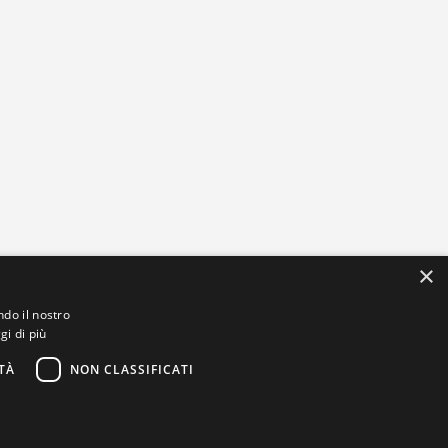
×
ndo il nostro
gi di più
TÀ
NON CLASSIFICATI