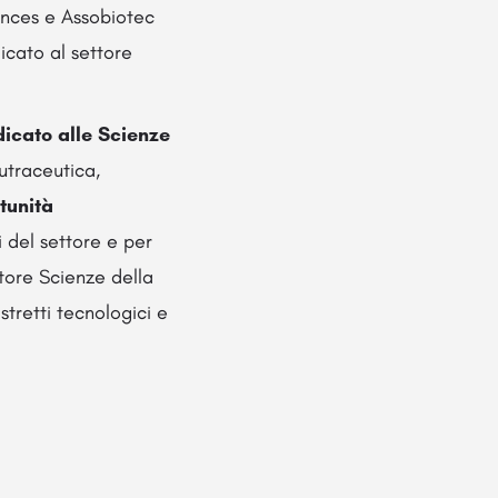
ences e Assobiotec
cato al settore
dicato alle Scienze
utraceutica,
rtunità
i del settore e per
ttore Scienze della
istretti tecnologici e