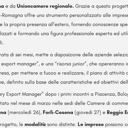
gna
e da
Unioncamere regionale.
Grazie a questo progetto
a-Romagna offre uno strumento personalizzato alle impres
e la propria presenza all’estero, fornendo conoscenze spe
alizzati e formando una figura professionale esperta ed uti
i.
durata di sei mesi, mette a disposizione delle aziende selez
y export manager”, e una “risorsa junior”, che opereranno
presa, per mettere a fuoco e realizzare, il piano di attività d
e, definito sulla base delle caratteristiche ed obiettivi del
ary Export Manager” dopo i primi incontri a Piacenza, Bo
ntato nel mese di marzo nelle sedi delle Camere di comme
nna
(mercoledì 26),
Forlì–Cesena
(giovedì 27) e
Reggio E
progetto, le
modalità
sono distinte.
Le imprese
possono co