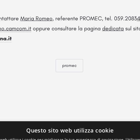
ontattare
Maria Romeo
, referente PROMEC, tel. 059.2083
4
mo.camcom.
it
oppure consultare la pagina
dedicata
sul sit
a.it
promec
Questo sito web utilizza cookie
web utilizza i cookie per migliorare la tua esperienza di navigazione. Utilizza