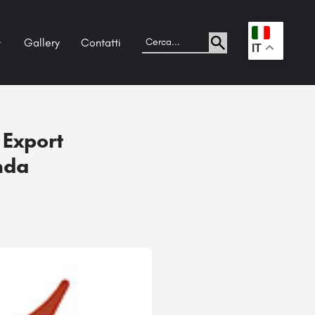
Gallery
Contatti
.
IT
 Export
nda