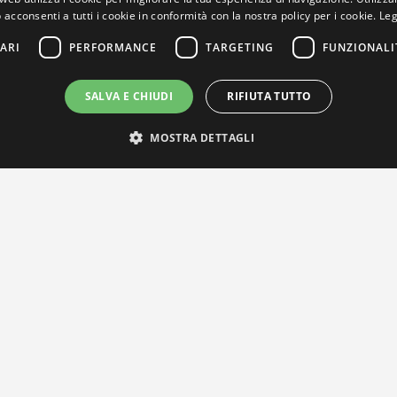
 acconsenti a tutti i cookie in conformità con la nostra policy per i cookie.
Leg
ARI
PERFORMANCE
TARGETING
FUNZIONALI
SALVA E CHIUDI
RIFIUTA TUTTO
MOSTRA DETTAGLI
IL NOSTRO NETWORK