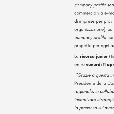
company profile
scar
commercio via e-mai
di imprese per provi
organizzazione), cant
company profile
non 
progetto per ogni a
La
risorsa junior
(ti
entro
venerdì 11 apr
“Grazie a questa ini
Presidente della C
regionale, in collab
incentivare strategi
la presenza sui merc