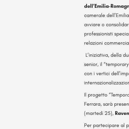
dell’Emilia-Roma
camerale dell’Emili
avviare o consolidar
professionisti speci
relazioni commercial
L’iniziativa, della 
senior, il “temporar
con i vertici dell’im
internazionalizzazion
Il progetto “Tempor
Ferrara, sarà prese
(martedì 25),
Rave
Per partecipare al 