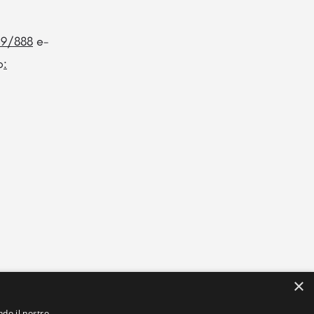
9/
888
e-
o
:
×
ndo il nostro