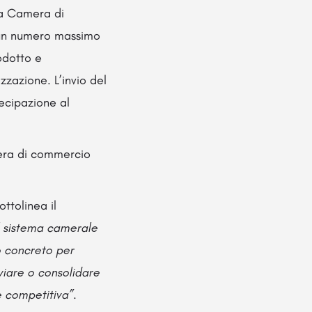
ria Camera di
un numero massimo
odotto e
izzazione. L’invio del
tecipazione al
mera di commercio
ottolinea il
l sistema camerale
o concreto per
viare o consolidare
e competitiva”.