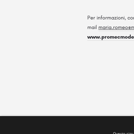
Per informazioni, c
mail
mar
ia.romeo@
www.promecmoden
Questo sito 