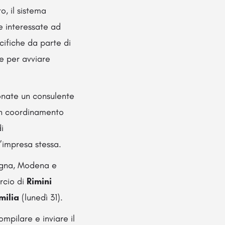
, il sistema
e interessate ad
cifiche da parte di
le per avviare
ionate un consulente
 in coordinamento
i
l’impresa stessa.
logna, Modena e
rcio di
Rimini
milia
(lunedì 31).
mpilare e inviare il