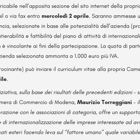
icabile nell’apposita sezione del sito internet della prop
l o via fax entro
mercoledì 2 aprile
. Saranno ammesse 
ncia, selezionate in base alle potenzialità dell’azienda (pr
ierabilità e fattibilità del piano di attività di internazional
è vincolante ai fini della partecipazione. La quota di par
zienda selezionata ammonta a 1.000 euro più IVA.
rocinante) può inviare il curriculum vitae alla propria Ca
ile
.
ziativa, sulla base dei risultati delle precedenti edizioni
– s
amera di Commercio di Modena,
Maurizio Torreggiani
–
i
orazione con le associazioni di categoria, offre un support
e di internazionalizzazione delle imprese interessate ad av
ati esteri facendo leva sul “fattore umano” quale variabil