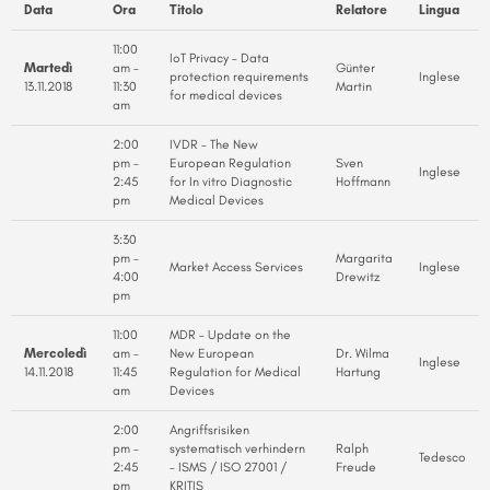
Data
Ora
Titolo
Relatore
Lingua
11:00
IoT Privacy – Data
Martedì
am –
Günter
protection requirements
Inglese
13.11.2018
11:30
Martin
for medical devices
am
2:00
IVDR – The New
pm –
European Regulation
Sven
Inglese
2:45
for In vitro Diagnostic
Hoffmann
pm
Medical Devices
3:30
pm –
Margarita
Market Access Services
Inglese
4:00
Drewitz
pm
11:00
MDR – Update on the
Mercoledì
am –
New European
Dr. Wilma
Inglese
14.11.2018
11:45
Regulation for Medical
Hartung
am
Devices
2:00
Angriffsrisiken
pm –
systematisch verhindern
Ralph
Tedesco
2:45
– ISMS / ISO 27001 /
Freude
pm
KRITIS