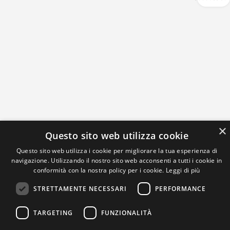
×
Questo sito web utilizza cookie
Questo sito web utilizza i cookie per migliorare la tua esperienza di
navigazione. Utilizzando il nostro sito web acconsenti a tutti i cookie in
conformità con la nostra policy per i cookie.
Leggi di più
STRETTAMENTE NECESSARI
PERFORMANCE
TARGETING
FUNZIONALITÀ