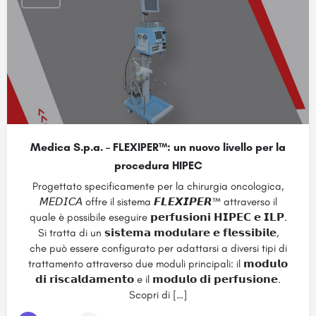
Medica S.p.a. – FLEXIPER™: un nuovo livello per la
procedura HIPEC
Progettato specificamente per la chirurgia oncologica,
𝘔𝘌𝘋𝘐𝘊𝘈 offre il sistema 𝙁𝙇𝙀𝙓𝙄𝙋𝙀𝙍™ attraverso il
quale è possibile eseguire 𝗽𝗲𝗿𝗳𝘂𝘀𝗶𝗼𝗻𝗶 𝗛𝗜𝗣𝗘𝗖 𝗲 𝗜𝗟𝗣.
Si tratta di un 𝘀𝗶𝘀𝘁𝗲𝗺𝗮 𝗺𝗼𝗱𝘂𝗹𝗮𝗿𝗲 𝗲 𝗳𝗹𝗲𝘀𝘀𝗶𝗯𝗶𝗹𝗲,
che può essere configurato per adattarsi a diversi tipi di
trattamento attraverso due moduli principali: il 𝗺𝗼𝗱𝘂𝗹𝗼
𝗱𝗶 𝗿𝗶𝘀𝗰𝗮𝗹𝗱𝗮𝗺𝗲𝗻𝘁𝗼 e il 𝗺𝗼𝗱𝘂𝗹𝗼 𝗱𝗶 𝗽𝗲𝗿𝗳𝘂𝘀𝗶𝗼𝗻𝗲.
Scopri di […]