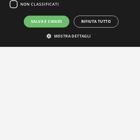
NON CLASSIFICATI
SALVA E CHIUDI
RIFIUTA TUTTO
IL NOSTRO NETWORK
MOSTRA DETTAGLI
Privacy Policy
|
Cookie Policy
Via Agnini 47, 41037 Mirandola (MO) | Cod. Fisc. e P.IVA
01828260362
Segreteria e Concessionaria: RPM Media Srl Società Benefit Tel.
0535/23550
info@distrettobiomedicale.it
© Distretto Biomedicale Mirandolese - Sviluppato da
TEAM99