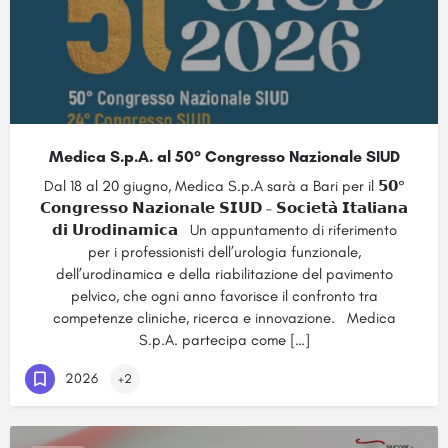
Medica S.p.A. al 50° Congresso Nazionale SIUD
Dal 18 al 20 giugno, Medica S.p.A sarà a Bari per il 𝟱𝟬°
𝗖𝗼𝗻𝗴𝗿𝗲𝘀𝘀𝗼 𝗡𝗮𝘇𝗶𝗼𝗻𝗮𝗹𝗲 𝗦𝗜𝗨𝗗 – 𝗦𝗼𝗰𝗶𝗲𝘁𝗮̀ 𝗜𝘁𝗮𝗹𝗶𝗮𝗻𝗮
𝗱𝗶 𝗨𝗿𝗼𝗱𝗶𝗻𝗮𝗺𝗶𝗰𝗮 Un appuntamento di riferimento
per i professionisti dell’urologia funzionale,
dell’urodinamica e della riabilitazione del pavimento
pelvico, che ogni anno favorisce il confronto tra
competenze cliniche, ricerca e innovazione. Medica
S.p.A. partecipa come […]
2026
+2