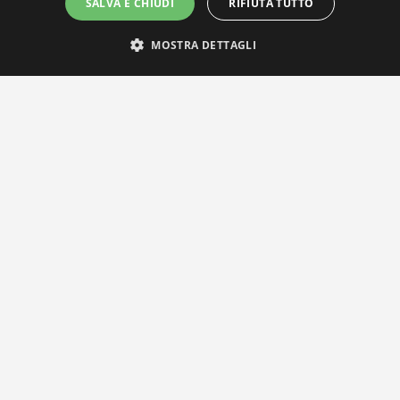
SALVA E CHIUDI
RIFIUTA TUTTO
MOSTRA DETTAGLI
IL NOSTRO NETWORK
Privacy Policy
|
Cookie Policy
Via Agnini 47, 41037 Mirandola (MO) | Cod. Fisc. e P.IVA
01828260362
Segreteria e Concessionaria: RPM Media Srl Società Benefit Tel.
0535/23550