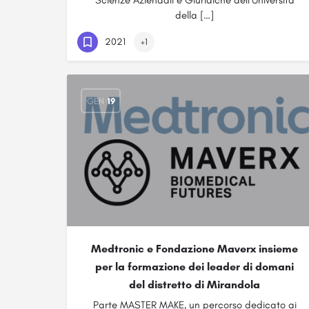
Scienze Aziendali e Giuridiche dell’Università
della […]
2021
+1
GEN
19
Medtronic e Fondazione Maverx insieme
per la formazione dei leader di domani
del distretto di Mirandola
Parte MASTER MAKE, un percorso dedicato ai