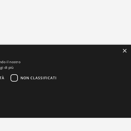
×
ndo il nostro
gi di più
TÀ
NON CLASSIFICATI