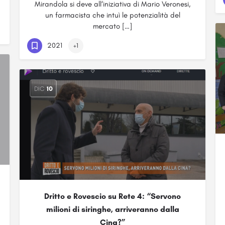
Mirandola si deve all‘iniziativa di Mario Veronesi,
un farmacista che intuì le potenzialità del
mercato […]
2021
+1
DIC
10
Dritto e Rovescio su Rete 4: “Servono
milioni di siringhe, arriveranno dalla
Cina?”