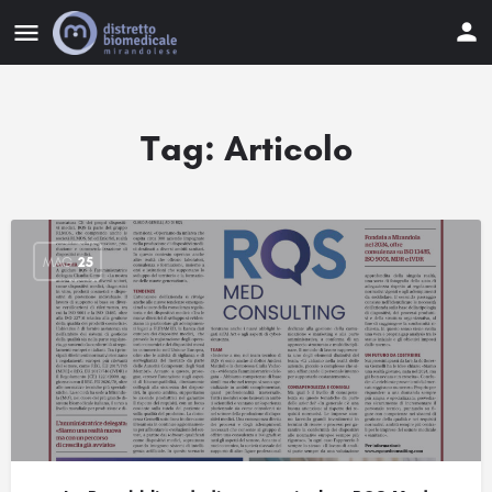
Tag:
Articolo
MAG
25