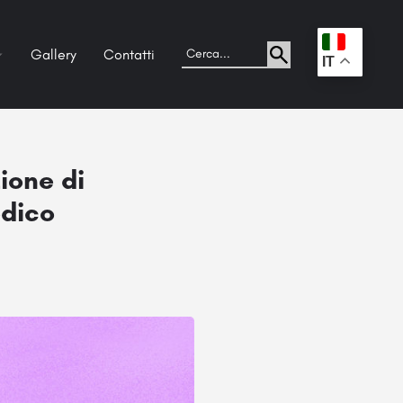
Gallery
Contatti
.
IT
zione di
edico