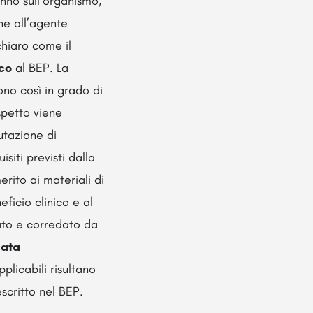
anno sull’organismo,
ne all’agente
chiaro come il
ico
al BEP. La
no così in grado di
petto viene
utazione di
siti previsti dalla
rito ai materiali di
eficio clinico e al
tato e corredato da
iata
plicabili risultano
scritto nel BEP.