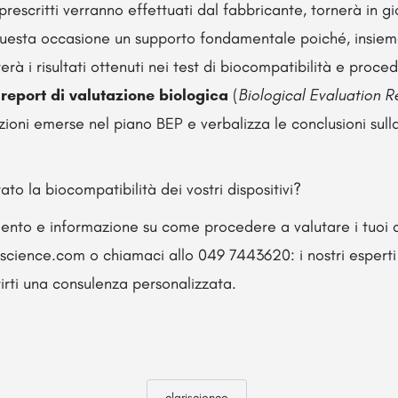
prescritti verranno effettuati dal fabbricante, tornerà in gi
uesta occasione un supporto fondamentale poiché, insieme 
rà i risultati ottenuti nei test di biocompatibilità e proced
l
report di valutazione biologica
(
Biological Evaluation R
zioni emerse nel piano BEP e verbalizza le conclusioni sull
ato la biocompatibilità dei vostri dispositivi?
mento e informazione su come procedere a valutare i tuoi di
ariscience.com o chiamaci allo 049 7443620: i nostri espert
rirti una consulenza personalizzata.
clariscience