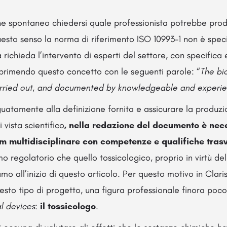
iene spontaneo chiedersi quale professionista potrebbe pr
uesto senso la norma di riferimento ISO 10993-1 non è speci
 richieda l’intervento di esperti del settore, con specifica
rimendo questo concetto con le seguenti parole: “
The bi
arried out, and documented by knowledgeable and experie
uatamente alla definizione fornita e assicurare la produzi
 vista scientifico
, nella redazione del documento è nec
m multidisciplinare con competenze e qualifiche trasv
o regolatorio che quello tossicologico, proprio in virtù del
amo all’inizio di questo articolo. Per questo motivo in Clari
uesto tipo di progetto, una figura professionale finora poco
l devices
:
il tossicologo
.