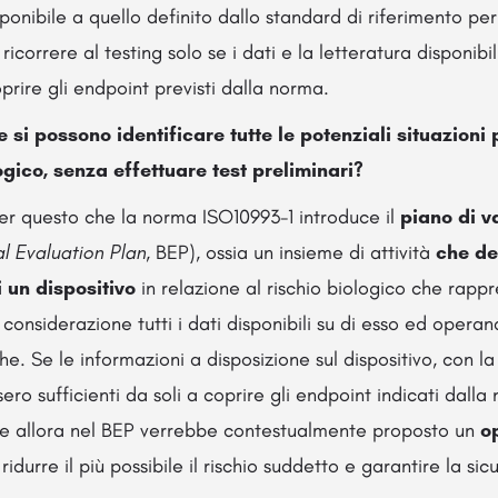
nibile a quello definito dallo standard di riferimento per l’
 ricorrere al testing solo se i dati e la letteratura disponibil
oprire gli endpoint previsti dalla norma.
 si possono identificare tutte le potenziali situazioni
ogico, senza effettuare test preliminari?
er questo che la norma ISO10993-1 introduce il
piano di v
al Evaluation Plan
, BEP), ossia un insieme di attività
che def
 un dispositivo
in relazione al rischio biologico che rappr
 considerazione tutti i dati disponibili su di esso ed opera
he. Se le informazioni a disposizione sul dispositivo, con la
ero sufficienti da soli a coprire gli endpoint indicati dalla
he allora nel BEP verrebbe contestualmente proposto un
o
ridurre il più possibile il rischio suddetto e garantire la si