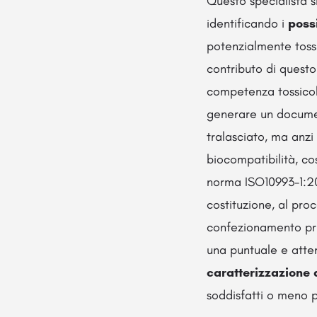
Questo specialista s
identificando i
possi
potenzialmente toss
contributo di questo
competenza tossicol
generare un documen
tralasciato, ma anzi
biocompatibilità, co
norma ISO10993-1:201
costituzione, al proc
confezionamento prim
una puntuale e atte
caratterizzazione 
soddisfatti o meno p