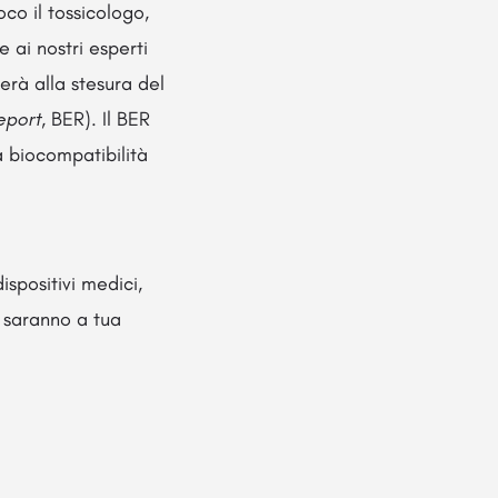
oco il tossicologo,
ai nostri esperti
erà alla stesura del
eport,
BER). Il BER
a biocompatibilità
spositivi medici,
i saranno a tua