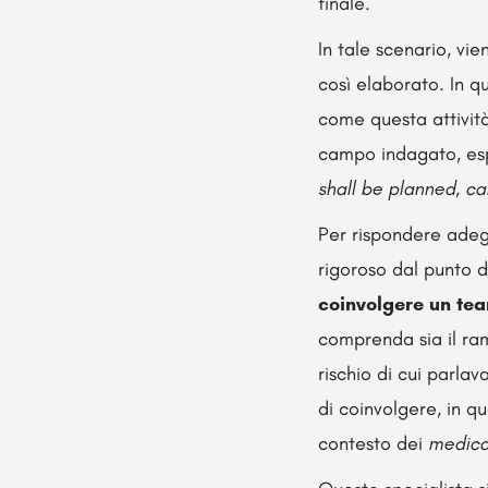
finale.
In tale scenario, v
così elaborato. In q
come questa attività
campo indagato, esp
shall be planned, c
Per rispondere adeg
rigoroso dal punto di
coinvolgere un tea
comprenda sia il ram
rischio di cui parlav
di coinvolgere, in q
contesto dei
medica