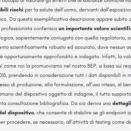
i occupa di valutare gli effetti che le sostanze chimiche h
bili
rischi
per la salute dell’uomo, derivanti dall’esposizio
ico. Da questa esemplificativa descrizione appare subito 
 professionista conferisca
un importante valore scientif
ogica, sapientemente coniugata con quella regolatoria, so
to scientificamente robusto ed accurato, dove nessun as
 è opportunamente approfondito e indagato. Infatti, la val
sì come noi la promuoviamo nel nostro BEP, si basa sui requi
8, prendendo in considerazione tutti i dati disponibili in me
esso di produzione, alla formulazione, all’uso inteso, al ben
ario del dispositivo oggetto di indagine, il tutto suppor
nta consultazione bibliografica. Da ciò deriva una
dettagl
del dispositivo
, che consente di stabilire se gli endpoint ap
er procedere, se necessario, all’attività di testing come de