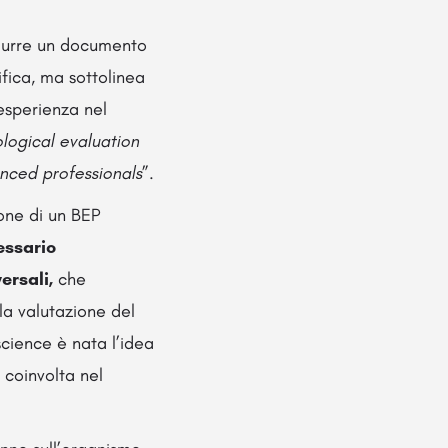
odurre un documento
fica, ma sottolinea
 esperienza nel
ological evaluation
nced professionals
”.
one di un BEP
essario
ersali,
che
la valutazione del
science è nata l’idea
 coinvolta nel