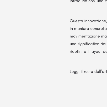
introduce così una s
Questa innovazione,
in maniera concreta 
movimentazione manu
una significativa rid
ridefinire il layout 
Leggi il resto dell’a