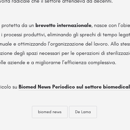
volta radicale che il settore attendeva da decenni.
 protetta da un
brevetto
internazionale
, nasce con l’obie
i processi produttivi, eliminando gli sprechi di tempo legat
ale e ottimizzando l’organizzazione del lavoro. Allo ste
uzione degli spazi necessari per le operazioni di sterilizza
delle aziende e a migliorarne l’efficienza complessiva.
rticolo su
Biomed News Periodico sul settore biomedical
biomed news
De Lama