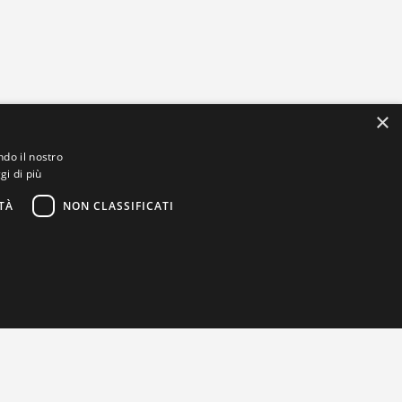
×
ndo il nostro
gi di più
TÀ
NON CLASSIFICATI