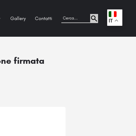
Gallery
Contatti
.
IT
one firmata