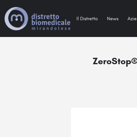
Il Distretto
News
Azi
ZeroStop®,