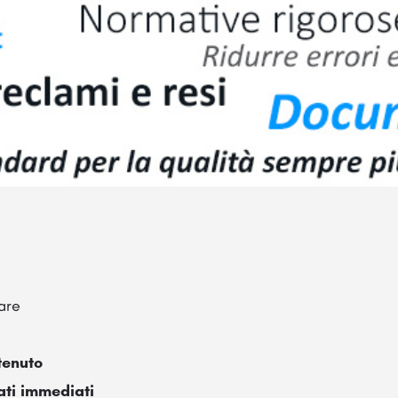
are
tenuto
tati immediati