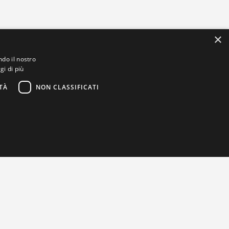
×
ndo il nostro
gi di più
TÀ
NON CLASSIFICATI