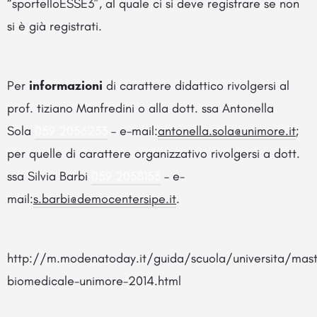
“sportelloESSE3”, al quale ci si deve registrare se non
si è già registrati.
Per
informazioni
di carattere didattico rivolgersi al
prof. tiziano Manfredini o alla dott. ssa Antonella
Sola
059 2056233
– e-mail:
antonella.sola@unimore.it
;
per quelle di carattere organizzativo rivolgersi a dott.
ssa Silvia Barbi
059 2058153
– e-
mail:
s.barbi@democentersipe.it
.
http://m.modenatoday.it/guida/scuola/universita/mast
biomedicale-unimore-2014.html