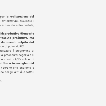
er la realizzazione del
 attrezzature, assumere i
 è prevista entro l’estate,
ità produttive Giancarlo
o tessuto produttivo, ma
o duramente colpita dal
a di potenzialità”.
ealizzare il programma di
 la procedura negoziale si
ono pari a 4,25 milioni di
ntifico e tecnologico del
e ricerche che andremo a
e per gli altri due settori
o
.