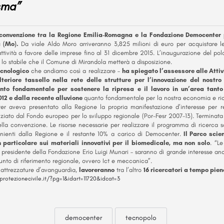
sma”
a convenzione tra la Regione Emilia-Romagna e la Fondazione Democenter p
 (Mo).
Da viale Aldo Moro arriveranno 3,825 milioni di euro per acquistare le
attività a favore delle imprese fino al 31 dicembre 2015. L’inaugurazione del polo
lo stabile che il Comune di Mirandola metterà a disposizione.
tecnologico
che andiamo così a realizzare –
ha spiegato l’assessore alle Attiv
teriore tassello nella rete delle strutture per l’innovazione del nostr
nto fondamentale per sostenere la ripresa e il lavoro in un’area tant
12 e dalla recente alluvione
quanto fondamentale per la nostra economia e ricc
 aveva presentato alla Regione la propria manifestazione d’interesse per r
nziato dal Fondo europeo per lo sviluppo regionale (Por-Fesr 2007-13). Terminata
della convenzione. Le risorse necessarie per realizzare il programma di ricerca s
enienti dalla Regione e il restante 10% a carico di Democenter.
Il Parco scie
 particolare sui materiali innovativi per il biomedicale, ma non solo
. “L
l presidente della Fondazione Erio Luigi Munari – saranno di grande interesse anch
nto di riferimento regionale, ovvero Ict e meccanica”.
i attrezzature d’avanguardia,
lavoreranno
tra l’altro
16 ricercatori a tempo pien
protezionecivile.it/?pg=1&idart=11720&idcat=3
democenter
tecnopolo