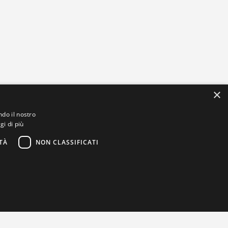
×
ndo il nostro
gi di più
TÀ
NON CLASSIFICATI