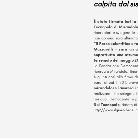
colpita dal si
È stata firmata ieri l
Tecnopolo di Mirandola
ricercatori e svolgere le 
non appena sarà ultimato 
“Il Parco scientifico e 
Muzzarelli – sarà un ul
soprattutto uno strume
terremoto del maggio 20
La Fondazione Democenter
ricerca a Mirandola, fina
è giunti così alla firma 
euro, di cui il 90% prov
mirandolese lavorerà in
realizzare – ha spiegato i
nei quali Democenter è pu
Nel Tecnopolo
, dotato d
http://www.ilgiornaledella