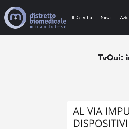
Il Distretto
News
Azi
TvQui: i