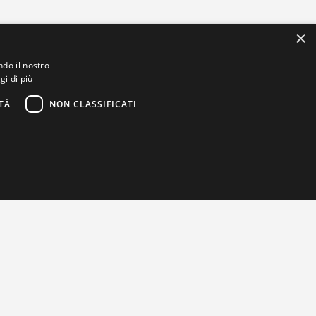
×
ndo il nostro
gi di più
TÀ
NON CLASSIFICATI