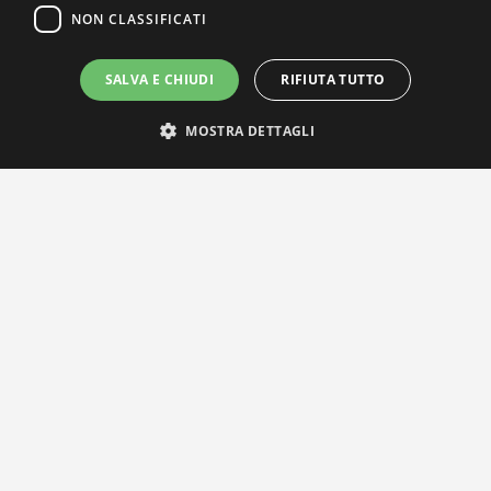
NON CLASSIFICATI
SALVA E CHIUDI
RIFIUTA TUTTO
MOSTRA DETTAGLI
IL NOSTRO NETWORK
Privacy Policy
|
Cookie Policy
Via Agnini 47, 41037 Mirandola (MO) | Cod. Fisc. e P.IVA