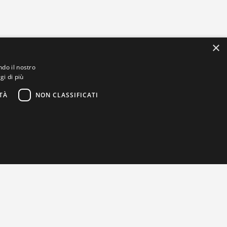
×
ndo il nostro
gi di più
TÀ
NON CLASSIFICATI