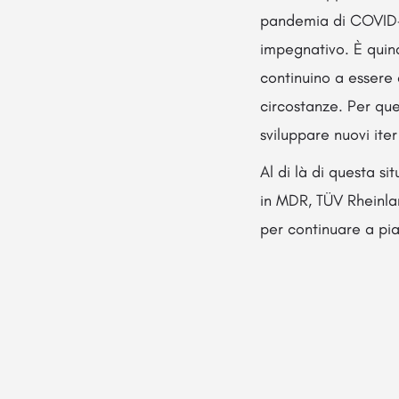
pandemia di COVID-19
impegnativo. È quin
continuino a essere d
circostanze. Per qu
sviluppare nuovi ite
Al di là di questa si
in MDR, TÜV Rheinlan
per continuare a pi