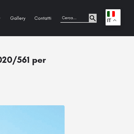
Gallery
Contatti
.
IT
020/561 per