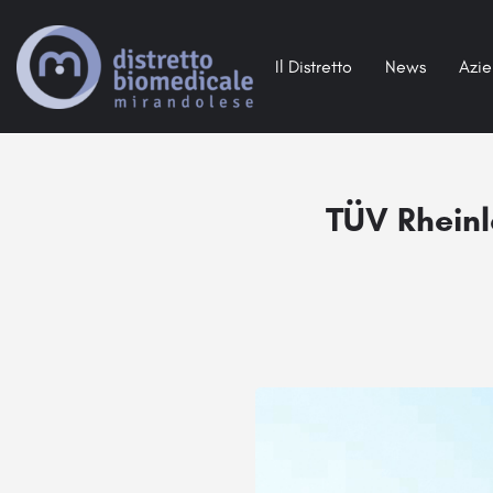
Il Distretto
News
Azi
TÜV Rheinl