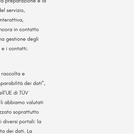
la preparazione e la
l servizio,
nterattiva,
ancora in contatto
una gestione degli
e i contatti.
 raccolta e
arabilità dei dati”,
ll’UE di TÜV
e li abbiamo valutati
zzato soprattutto
diversi portali: la
ta dei dati. La