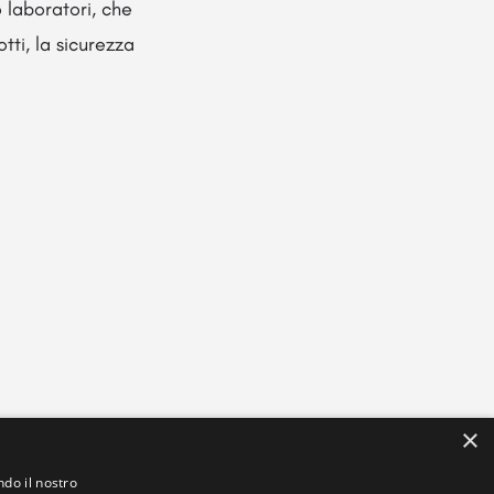
 laboratori, che
tti, la sicurezza
×
ndo il nostro