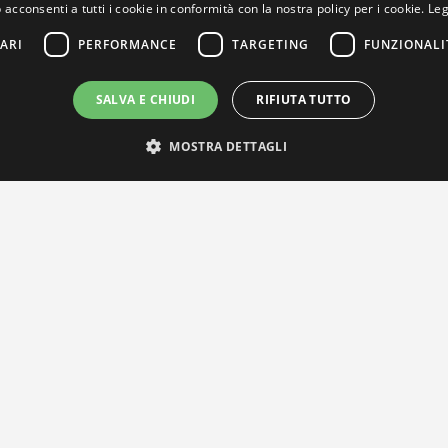
 acconsenti a tutti i cookie in conformità con la nostra policy per i cookie.
Leg
ARI
PERFORMANCE
TARGETING
FUNZIONALI
SALVA E CHIUDI
RIFIUTA TUTTO
MOSTRA DETTAGLI
IL NOSTRO NETWORK