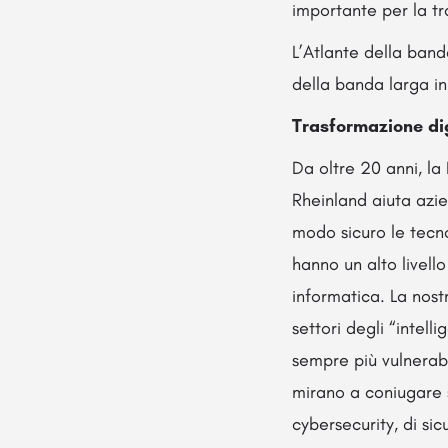
importante per la t
L’Atlante della band
della banda larga i
Trasformazione dig
Da oltre 20 anni, la
Rheinland aiuta azien
modo sicuro le tecno
hanno un alto livell
informatica. La nost
settori degli “intell
sempre più vulnerabil
mirano a coniugare si
cybersecurity, di sic