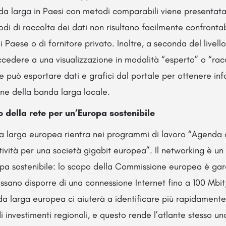
a larga in Paesi con metodi comparabili viene presentata 
di di raccolta dei dati non risultano facilmente confrontabi
di Paese o di fornitore privato. Inoltre, a seconda del livell
ccedere a una visualizzazione in modalità “esperto” o “racc
 può esportare dati e grafici dal portale per ottenere inf
one della banda larga locale.
o della rete per un’Europa sostenibile
da larga europea rientra nei programmi di lavoro “Agenda d
ività per una società gigabit europea”. Il networking è un
pa sostenibile: lo scopo della Commissione europea è gara
sano disporre di una connessione Internet fino a 100 Mbit
da larga europea ci aiuterà a identificare più rapidament
i investimenti regionali, e questo rende l’atlante stesso u