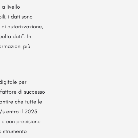
a livello
li, i dati sono
o di autorizzazione,
olta dati”. In
ormazioni più
igitale per
 fattore di successo
ntire che tutte le
/s entro il 2025.
e e con precisione
no strumento