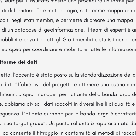
i europei. Il risultato mostra una procedura uniforme per 
dati di fornitura. Tale metodologia, nota come mappatura de
colti negli stati membri, e permette di creare una mappa i
e di un database di geoinformazione. Il team di esperti è 
 pubblici e privati di tutti gli Stati membri e sta istituendo 
 europea per coordinare e mobilitare tutte le informazioni 
iforme dei dati
getto, l’accento è stato posto sulla standardizzazione della
i dati. “L’obiettivo del progetto è ottenere una buona comp
ehmann, project manager per l’atlante della banda larga de
, abbiamo diviso i dati raccolti in diversi livelli di qualità 
seguenza. L’atlante europeo per la banda larga è caratteri
l suo target group“. Un punto saliente è rappresentato dai 
ica consente il filtraggio in conformità ai metodi di raccol