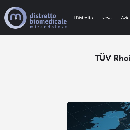
Il Distretto
News
Azi
TÜV Rhei