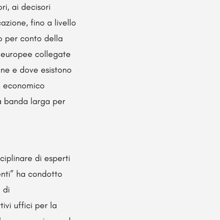
ri, ai decisori
azione, fino a livello
to per conto della
e europee collegate
ione e dove esistono
io economico
la banda larga per
ciplinare di esperti
enti” ha condotto
 di
vi uffici per la