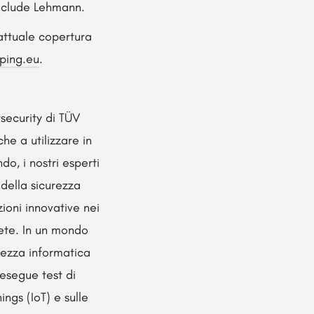
onclude Lehmann.
attuale copertura
ing.eu
.
rsecurity di TÜV
he a utilizzare in
do, i nostri esperti
 della sicurezza
ioni innovative nei
 rete. In un mondo
urezza informatica
 esegue test di
ings (IoT) e sulle