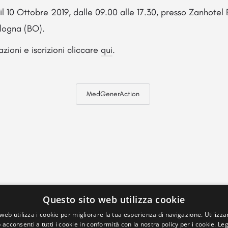
il 10 Ottobre 2019, dalle 09.00 alle 17.30, presso Zanhote
ologna (BO).
zioni e iscrizioni cliccare
qui
.
MedGenerAction
Questo sito web utilizza cookie
web utilizza i cookie per migliorare la tua esperienza di navigazione. Utilizza
 acconsenti a tutti i cookie in conformità con la nostra policy per i cookie.
Leg