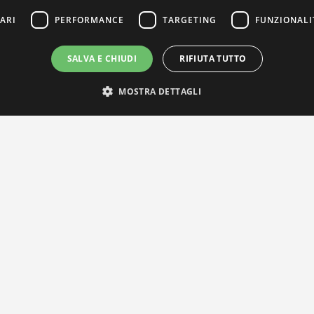
ARI
PERFORMANCE
TARGETING
FUNZIONALI
SALVA E CHIUDI
RIFIUTA TUTTO
MOSTRA DETTAGLI
IL NOSTRO NETWORK
Privacy Policy
|
Cookie Policy