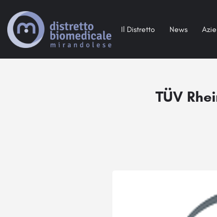
Il Distretto
News
Azi
TÜV Rhei