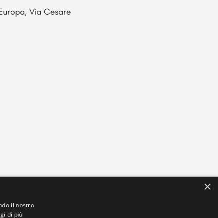
l Europa, Via Cesare
×
ndo il nostro
gi di più