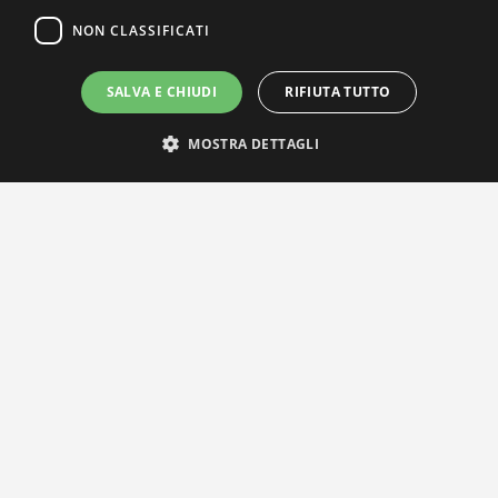
NON CLASSIFICATI
SALVA E CHIUDI
RIFIUTA TUTTO
MOSTRA DETTAGLI
IL NOSTRO NETWORK
Privacy Policy
|
Cookie Policy
Via Agnini 47, 41037 Mirandola (MO) | Cod. Fisc. e P.IVA