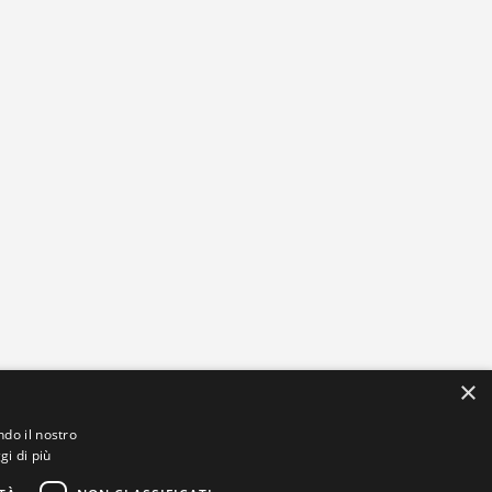
×
ndo il nostro
gi di più