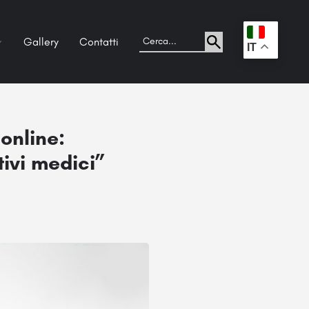
Gallery
Contatti
.
IT
online:
ivi medici”