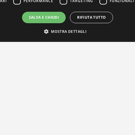
ARI
PERFORMANCE
TARGETING
FUNZIONALI
SALVA E CHIUDI
RIFIUTA TUTTO
MOSTRA DETTAGLI
IL NOSTRO NETWORK
Privacy Policy
|
Cookie Policy
Via Agnini 47, 41037 Mirandola (MO) | Cod. Fisc. e P.IVA 0182826036