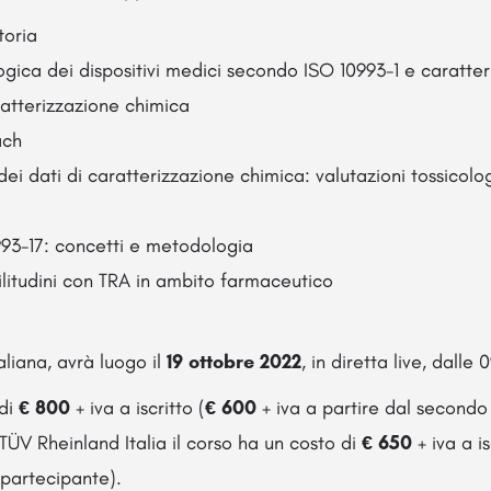
toria
ogica dei dispositivi medici secondo ISO 10993-1 e caratte
aratterizzazione chimica
ach
dei dati di caratterizzazione chimica: valutazioni tossico
993-17: concetti e metodologia
ilitudini con TRA in ambito farmaceutico
taliana, avrà luogo il
19 ottobre 2022
, in diretta live, dalle 
 di
€ 800
+ iva a iscritto (
€ 600
+ iva a partire dal secondo
 TÜV Rheinland Italia il corso ha un costo di
€ 650
+ iva a is
 partecipante).