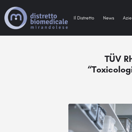
Il Distretto
News
Azi
TÜV Rh
“Toxicolog