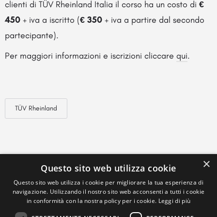
clienti di TÜV Rheinland Italia il corso ha un costo di
€
450
+ iva a iscritto (
€ 350
+ iva a partire dal secondo
partecipante).
Per maggiori informazioni e iscrizioni cliccare
qui
.
TÜV Rheinland
×
Questo sito web utilizza cookie
Questo sito web utilizza i cookie per migliorare la tua esperienza di
navigazione. Utilizzando il nostro sito web acconsenti a tutti i cookie
in conformità con la nostra policy per i cookie.
Leggi di più