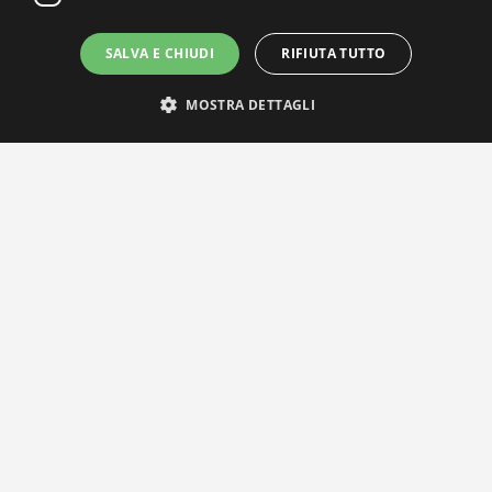
SALVA E CHIUDI
RIFIUTA TUTTO
MOSTRA DETTAGLI
IL NOSTRO NETWORK
Privacy Policy
|
Cookie Policy
Via Agnini 47, 41037 Mirandola (MO) | Cod. Fisc. e P.IVA
01828260362