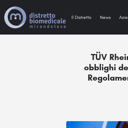
Il Distretto
News
Azi
TÜV Rhein
obblighi de
Regolament