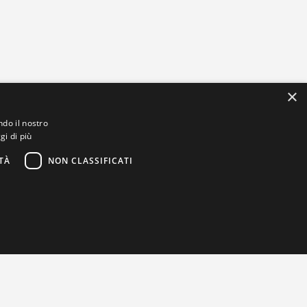
×
ndo il nostro
gi di più
TÀ
NON CLASSIFICATI