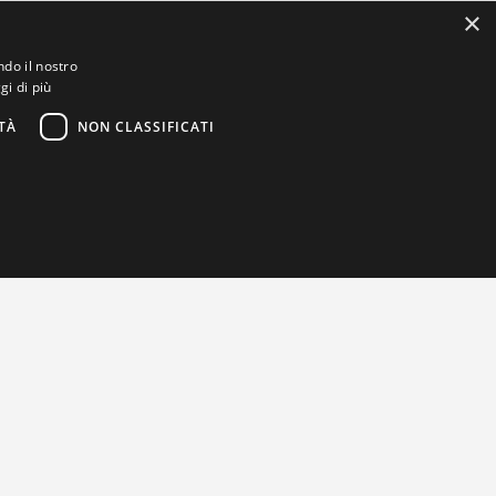
×
ndo il nostro
gi di più
TÀ
NON CLASSIFICATI