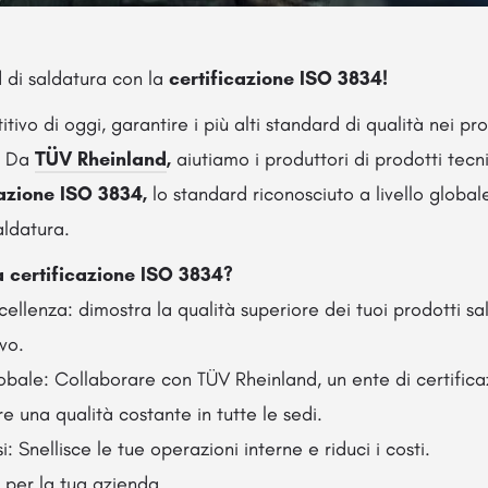
d di saldatura con la
certificazione ISO 3834!
vo di oggi, garantire i più alti standard di qualità nei pro
. Da
TÜV Rheinland
,
aiutiamo i produttori di prodotti tec
cazione ISO 3834,
lo standard riconosciuto a livello global
aldatura.
a certificazione ISO 3834?
ellenza: dimostra la qualità superiore dei tuoi prodotti sal
vo.
bale: Collaborare con TÜV Rheinland, un ente di certificaz
e una qualità costante in tutte le sedi.
i: Snellisce le tue operazioni interne e riduci i costi.
a per la tua azienda