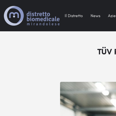
Il Distretto
News
Azi
TÜV R