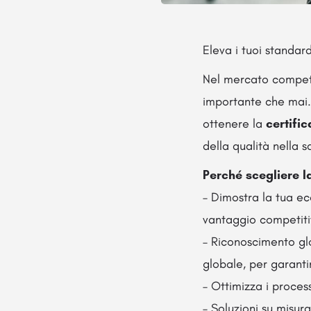
Eleva i tuoi standar
Nel mercato competiti
importante che mai
ottenere la
certifi
della qualità nella s
Perché scegliere l
– Dimostra la tua ecc
vantaggio competiti
– Riconoscimento glo
globale, per garantir
– Ottimizza i process
– Soluzioni su misur