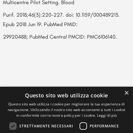
Multicentre Pilot Setting. Blood
Purif. 2018;46(3):220-227. doi: 10.1159/000489213.
Epub 2018 Jun 19. PubMed PMID:
29920488; PubMed Central PMCID: PMC6106140.
×
Questo sito web utilizza cookie
Questo sito web utilizza i cookie per migliorare la tua esperienza di
navigazione. Utilizzando il nostro sito web acconsenti a tutti i cookie
in conformità con la nostra policy per i cookie.
Leggi di più
STRETTAMENTE NECESSARI
PERFORMANCE