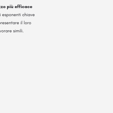
izzo più efficace
i esponenti chiave
esentare il loro
orare simili.