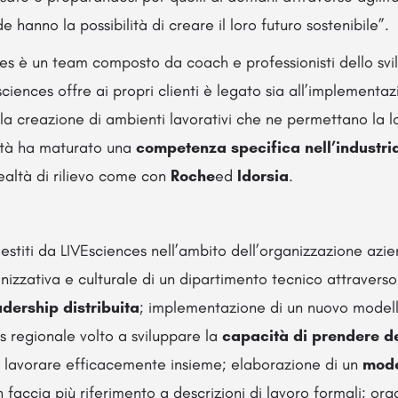
de hanno la possibilità di creare il loro futuro sostenibile”.
es è un team composto da coach e professionisti dello svi
sciences offre ai propri clienti è legato sia all’implement
alla creazione di ambienti lavorativi che ne permettano la 
età ha maturato una
competenza specifica nell’industr
ealtà di rilievo come con
Roche
ed
Idorsia
.
gestiti da LIVEsciences nell’ambito dell’organizzazione azie
izzativa e culturale di un dipartimento tecnico attravers
adership distribuita
; implementazione di un nuovo modell
 regionale volto a sviluppare la
capacità di prendere de
 lavorare efficacemente insieme; elaborazione di un
mode
 faccia più riferimento a descrizioni di lavoro formali; org