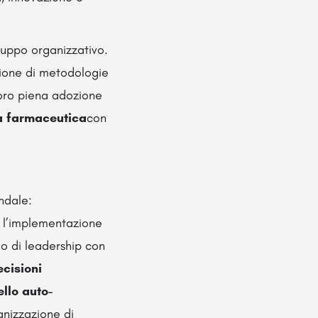
luppo organizzativo.
azione di metodologie
loro piena adozione
ia farmaceutica
con
ndale:
o l’implementazione
o di leadership con
cisioni
llo auto-
anizzazione di