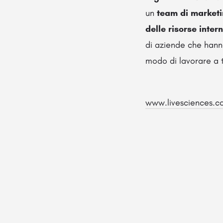
un
team di marketin
delle risorse inter
di aziende che hann
modo di lavorare a t
www.livesciences.c