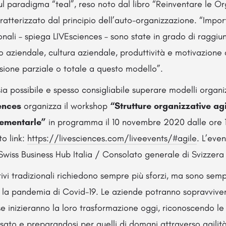
sul paradigma “teal”, reso noto dal libro “Reinventare le Or
ratterizzato dal principio dell’auto-organizzazione. “Impor
nali – spiega LIVEsciences – sono state in grado di raggiun
so aziendale, cultura aziendale, produttività e motivazione
sione parziale o totale a questo modello”.
sia possibile e spesso consigliabile superare modelli organi
ences
organizza il workshop
“Strutture organizzative ag
lementarle”
in programma il 10 novembre 2020 dalle ore 10
to link:
https://livesciences.com/liveevents/#agile
. L’even
wiss Business Hub Italia / Consolato generale di Svizzera
tivi tradizionali richiedono sempre più sforzi, ma sono sem
la pandemia di Covid-19. Le aziende potranno sopravvivere
se inizieranno la loro trasformazione oggi, riconoscendo le 
ssato e preparandosi per quelli di domani attraverso agilit