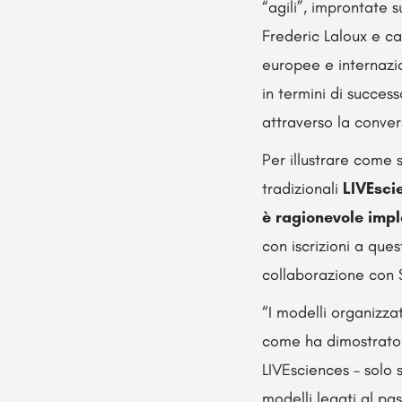
“agili”, improntate 
Frederic Laloux e ca
europee e internazio
in termini di succes
attraverso la conver
Per illustrare come 
tradizionali
LIVEsci
è ragionevole imp
con iscrizioni a ques
collaborazione con S
“I modelli organizza
come ha dimostrato 
LIVEsciences – solo 
modelli legati al pa