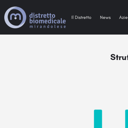
Il Distretto
News
Azi
Stru