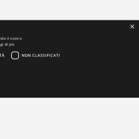
×
ndo il nostro
gi di più
TÀ
NON CLASSIFICATI