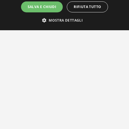
SALVA E CHIUDI
RIFIUTA TUTTO
MOSTRA DETTAGLI
IL NOSTRO NETWORK
Privacy Policy
|
Cookie Policy
Via Agnini 47, 41037 Mirandola (MO) | Cod. Fisc. e P.IVA
01828260362
Segreteria e Concessionaria: RPM Media Srl Società Benefit Tel.
0535/23550