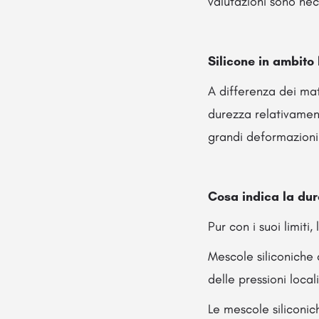
valutazioni sono nec
Silicone in ambito
A differenza dei mate
durezza relativamen
grandi deformazioni
Cosa indica la du
Pur con i suoi limiti,
Mescole siliconiche
delle pressioni local
Le mescole siliconic