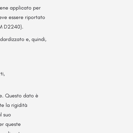
viene applicato per
deve essere riportato
STM D2240).
dardizzato e, quindi,
ti,
le. Questo dato è
e la rigidità
l suo
er queste