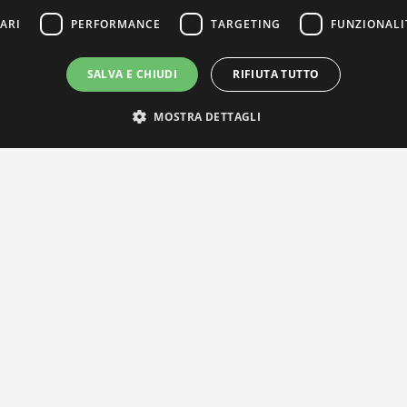
ARI
PERFORMANCE
TARGETING
FUNZIONALI
SALVA E CHIUDI
RIFIUTA TUTTO
MOSTRA DETTAGLI
IL NOSTRO NETWORK
Privacy Policy
|
Cookie Policy