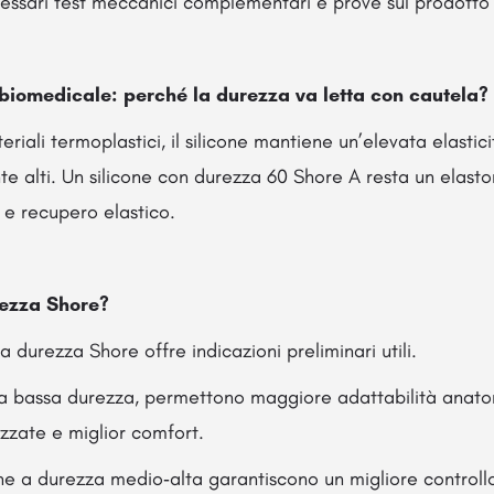
essari test meccanici complementari e prove sul prodotto 
 biomedicale: perché la durezza va letta con cautela?
riali termoplastici, il silicone mantiene un’elevata elastici
te alti. Un silicone con durezza 60 Shore A resta un elas
 e recupero elastico.
rezza Shore?
 la durezza Shore offre indicazioni preliminari utili.
 a bassa durezza, permettono maggiore adattabilità anato
izzate e miglior comfort.
he a durezza medio‑alta garantiscono un migliore controllo 