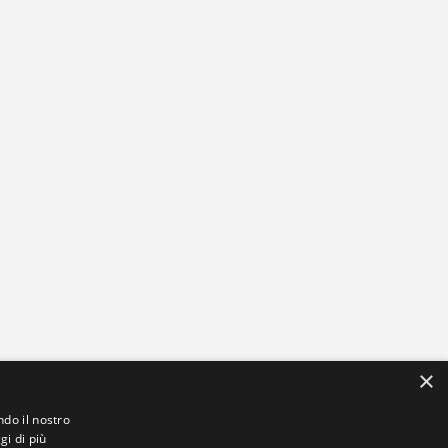
×
ndo il nostro
gi di più