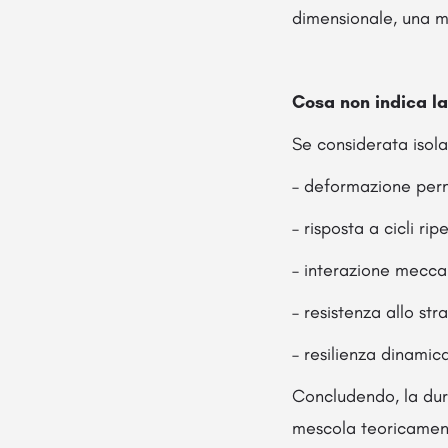
dimensionale, una m
Cosa non indica l
Se considerata isola
– deformazione perm
– risposta a cicli ri
– interazione meccan
– resistenza allo str
– resilienza dinamic
Concludendo, la dure
mescola teoricament