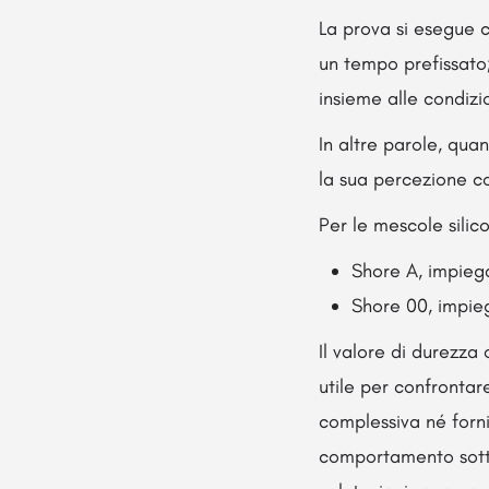
La prova si esegue c
un tempo prefissato;
insieme alle condizi
In altre parole, qua
la sua percezione c
Per le mescole silic
Shore A, impiega
Shore 00, impiega
Il valore di durezza
utile per confrontar
complessiva né forni
comportamento sotto