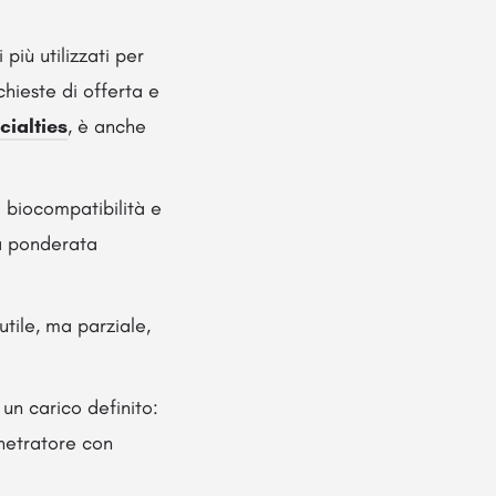
più utilizzati per
chieste di offerta e
cialties
, è anche
a biocompatibilità e
va ponderata
tile, ma parziale,
un carico definito:
netratore con