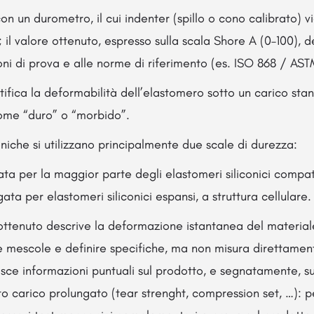
on un durometro, il cui indenter (spillo o cono calibrato) 
 il valore ottenuto, espresso sulla scala Shore A (0–100), 
oni di prova e alle norme di riferimento (es. ISO 868 / A
ntifica la deformabilità dell’elastomero sotto un carico stan
ome “duro” o “morbido”.
oniche si utilizzano principalmente due scale di durezza:
ta per la maggior parte degli elastomeri siliconici compat
ta per elastomeri siliconici espansi, a struttura cellulare.
 ottenuto descrive la deformazione istantanea del materia
e mescole e definire specifiche, ma non misura direttament
sce informazioni puntuali sul prodotto, e segnatamente, su
 carico prolungato (tear strenght, compression set, …): p