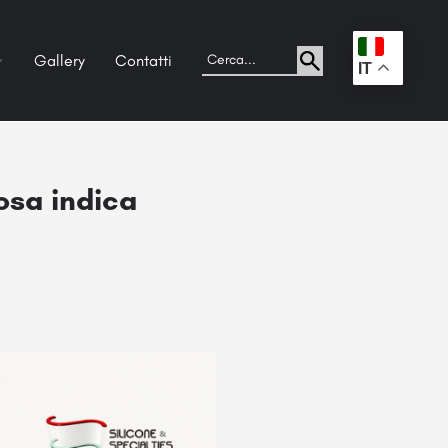
Gallery
Contatti
.
IT
osa indica