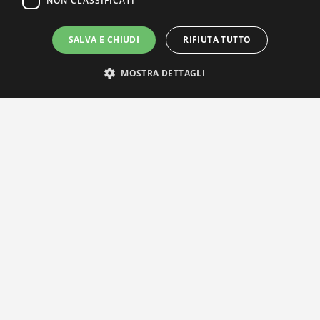
NON CLASSIFICATI
SALVA E CHIUDI
RIFIUTA TUTTO
MOSTRA DETTAGLI
IL NOSTRO NETWORK
Privacy Policy
|
Cookie Policy
Via Agnini 47, 41037 Mirandola (MO) | Cod. Fisc. e P.IVA
01828260362