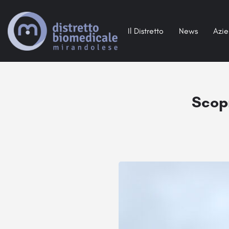
Il Distretto
News
Azi
Scopr