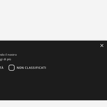
×
ndo il nostro
gi di più
TÀ
NON CLASSIFICATI